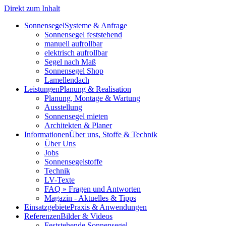
Direkt zum Inhalt
Sonnensegel
Systeme & Anfrage
Sonnensegel feststehend
manuell aufrollbar
elektrisch aufrollbar
Segel nach Maß
Sonnensegel Shop
Lamellendach
Leistungen
Planung & Realisation
Planung, Montage & Wartung
Ausstellung
Sonnensegel mieten
Architekten & Planer
Informationen
Über uns, Stoffe & Technik
Über Uns
Jobs
Sonnensegelstoffe
Technik
LV-Texte
FAQ » Fragen und Antworten
Magazin - Aktuelles & Tipps
Einsatzgebiete
Praxis & Anwendungen
Referenzen
Bilder & Videos
Feststehende Sonnensegel