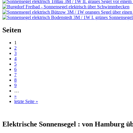
Seiten
1
2
3
4
5
6
7
8
9
…
»
letzte Seite »
Elektrische Sonnensegel : von Hamburg ü